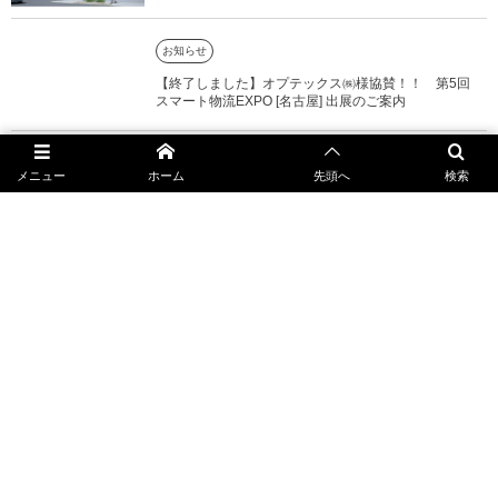
お知らせ
【終了しました】オプテックス㈱様協賛！！ 第5回
スマート物流EXPO [名古屋] 出展のご案内
お知らせ
メニュー
ホーム
先頭へ
検索
【終了しました】第10回 設計・製造ソリューション
展 [名古屋]
お知らせ
【終了しました】第27回 設計・製造ソリューション
展 [大阪] 2024