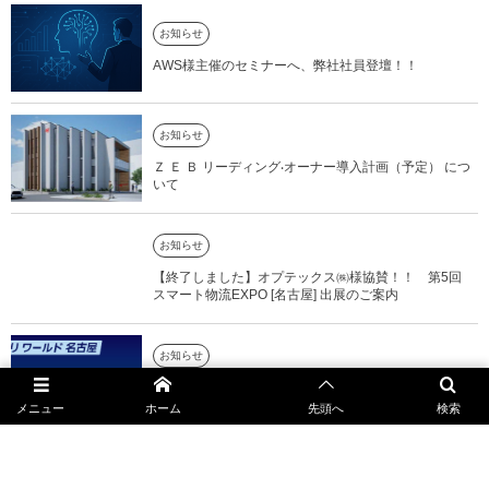
お知らせ
AWS様主催のセミナーへ、弊社社員登壇！！
お知らせ
Ｚ Ｅ Ｂ リーディング‧オーナー導入計画（予定） につ
いて
お知らせ
【終了しました】オプテックス㈱様協賛！！ 第5回
スマート物流EXPO [名古屋] 出展のご案内
お知らせ
【終了しました】第10回 設計・製造ソリューション
展 [名古屋]
メニュー
ホーム
先頭へ
検索
お知らせ